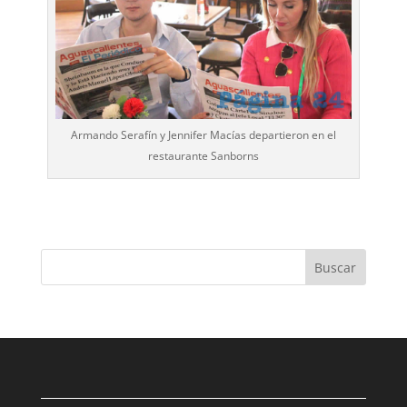
Armando Serafín y Jennifer Macías departieron en el
restaurante Sanborns
Buscar