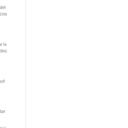
del
cios
a la
des;
lud
dar