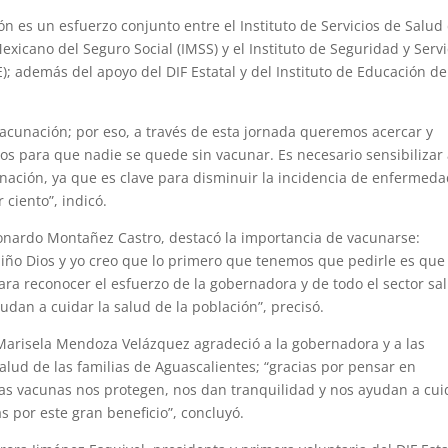
 es un esfuerzo conjunto entre el Instituto de Servicios de Salud 
Mexicano del Seguro Social (IMSS) y el Instituto de Seguridad y Servi
E); además del apoyo del DIF Estatal y del Instituto de Educación de
vacunación; por eso, a través de esta jornada queremos acercar y
gicos para que nadie se quede sin vacunar. Es necesario sensibilizar 
unación, ya que es clave para disminuir la incidencia de enfermeda
ciento”, indicó.
eonardo Montañez Castro, destacó la importancia de vacunarse:
Niño Dios y yo creo que lo primero que tenemos que pedirle es que
ra reconocer el esfuerzo de la gobernadora y de todo el sector sa
udan a cuidar la salud de la población”, precisó.
a Marisela Mendoza Velázquez agradeció a la gobernadora y a las
alud de las familias de Aguascalientes; “gracias por pensar en
las vacunas nos protegen, nos dan tranquilidad y nos ayudan a cui
s por este gran beneficio”, concluyó.