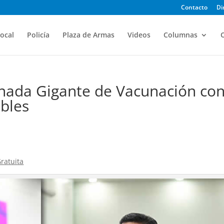
Contacto
Di
ocal
Policía
Plaza de Armas
Videos
Columnas
O
ornada Gigante de Vacunación co
ibles
ratuita