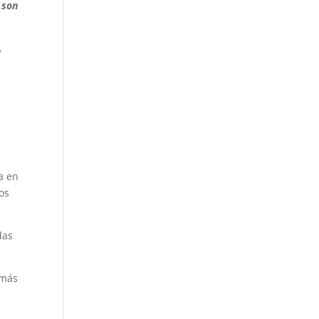
 son
,
a en
os
das
 más