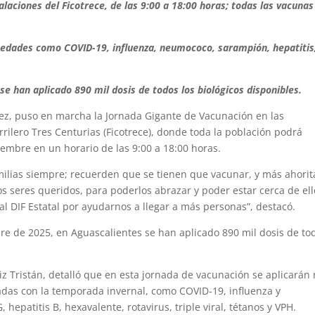
talaciones del Ficotrece, de las 9:00 a 18:00 horas; todas las vacunas
medades como COVID-19, influenza, neumococo, sarampión, hepatitis
e han aplicado 890 mil dosis de todos los biológicos disponibles.
ez, puso en marcha la Jornada Gigante de Vacunación en las
rrilero Tres Centurias (Ficotrece), donde toda la población podrá
ciembre en un horario de las 9:00 a 18:00 horas.
ilias siempre; recuerden que se tienen que vacunar, y más ahorit
 seres queridos, para poderlos abrazar y poder estar cerca de ell
al DIF Estatal por ayudarnos a llegar a más personas”, destacó.
e de 2025, en Aguascalientes se han aplicado 890 mil dosis de to
iz Tristán, detalló que en esta jornada de vacunación se aplicarán
adas con la temporada invernal, como COVID-19, influenza y
epatitis B, hexavalente, rotavirus, triple viral, tétanos y VPH.