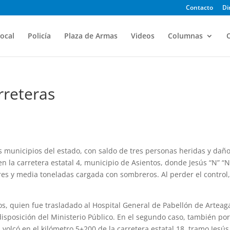
Contacto
Di
ocal
Policía
Plaza de Armas
Videos
Columnas
O
rreteras
os municipios del estado, con saldo de tres personas heridas y dañ
n la carretera estatal 4, municipio de Asientos, donde Jesús “N” “N
es y media toneladas cargada con sombreros. Al perder el control,
ños, quien fue trasladado al Hospital General de Pabellón de Arteag
disposición del Ministerio Público. En el segundo caso, también por
olcó en el kilómetro 5+200 de la carretera estatal 18, tramo Jesús