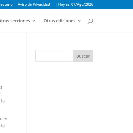
rectorio
Aviso de Privacidad
| Hoy es: 07/Ago/2026
tras secciones
Otras ediciones
Buscar
os
”,
 la
a en
 la