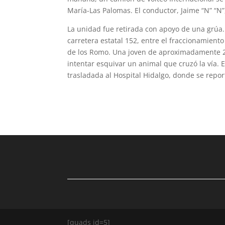
María-Las Palomas. El conductor, Jaime “N” “N”,
La unidad fue retirada con apoyo de una grúa.
carretera estatal 152, entre el fraccionamiento
de los Romo. Una joven de aproximadamente 20
intentar esquivar un animal que cruzó la vía. 
trasladada al Hospital Hidalgo, donde se repor
[quads id=5]