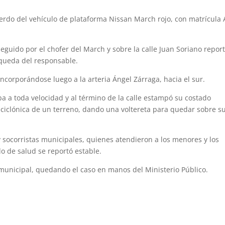
ierdo del vehículo de plataforma Nissan March rojo, con matrícula
guido por el chofer del March y sobre la calle Juan Soriano repor
squeda del responsable.
 incorporándose luego a la arteria Ángel Zárraga, hacia el sur.
a a toda velocidad y al término de la calle estampó su costado
 ciclónica de un terreno, dando una voltereta para quedar sobre s
 y socorristas municipales, quienes atendieron a los menores y los
o de salud se reportó estable.
municipal, quedando el caso en manos del Ministerio Público.