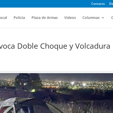
Contacto
Di
ocal
Policía
Plaza de Armas
Videos
Columnas
O
voca Doble Choque y Volcadura