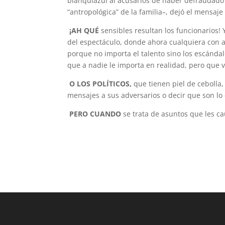
blanquiazul al acusarlos de haber defraudado n
“antropológica” de la familia–, dejó el mensaje 
¡AH QUÉ
sensibles resultan los funcionarios! 
del espectáculo, donde ahora cualquiera con a
porque no importa el talento sino los escándal
que a nadie le importa en realidad, pero que 
O LOS POLÍTICOS,
que tienen piel de cebolla
mensajes a sus adversarios o decir que son lo
PERO CUANDO
se trata de asuntos que les cau