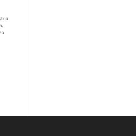
a
stria
a,
eso