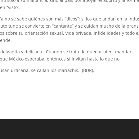
o sólo a su militancia, sino al país por apoyar el aborto y la form
en “visto”.
Ya no se sabe quiénes son más “divos”: si los que andan en la indu
uto tune se convierte en “cantante” y se cuidan mucho de la prens
os sobre su orientación sexual, vida privada, infidelidades y todo 
vende.
, delgadita y delicada. Cuando se trata de quedar bien, mandar
 que México esperaba, entonces sí invitan hasta lo que no.
san urticaria, se callan los mariachis. (BDR).