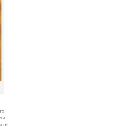
ero
era
on el