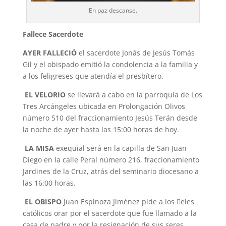
En paz descanse.
Fallece Sacerdote
AYER FALLECIÓ
el sacerdote Jonás de Jesús Tomás
Gil y el obispado emitió la condolencia a la familia y
a los feligreses que atendía el presbítero.
EL VELORIO
se llevará a cabo en la parroquia de Los
Tres Arcángeles ubicada en Prolongación Olivos
número 510 del fraccionamiento Jesús Terán desde
la noche de ayer hasta las 15:00 horas de hoy.
LA MISA
exequial será en la capilla de San Juan
Diego en la calle Peral número 216, fraccionamiento
Jardines de la Cruz, atrás del seminario diocesano a
las 16:00 horas.
EL OBISPO
Juan Espinoza Jiménez pide a los 􀂿eles
católicos orar por el sacerdote que fue llamado a la
casa de padre y por la resignación de sus seres