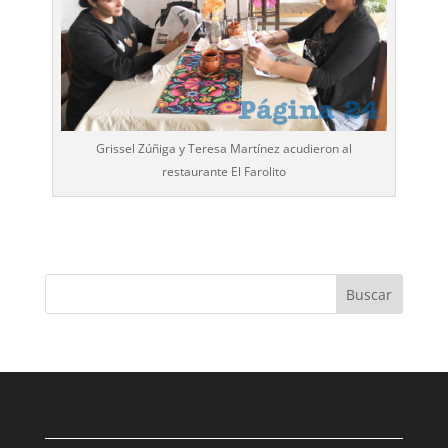
Grissel Zúñiga y Teresa Martínez acudieron al
restaurante El Farolito
Buscar