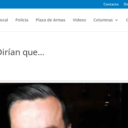
Contacto
Di
ocal
Policía
Plaza de Armas
Videos
Columnas
O
Dirían que…