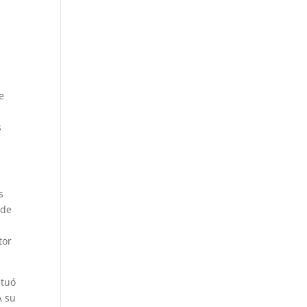
e
s
s
 de
tor
ituó
A su