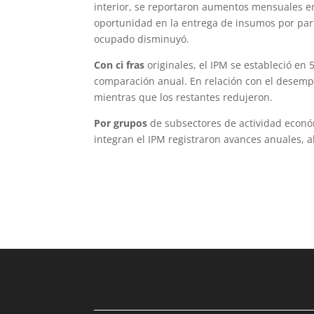
interior, se reportaron aumentos mensuales e
oportunidad en la entrega de insumos por part
ocupado disminuyó.
Con ci fras
originales, el IPM se estableció en
comparación anual. En relación con el desemp
mientras que los restantes redujeron.
Por grupos
de subsectores de actividad económ
integran el IPM registraron avances anuales, al