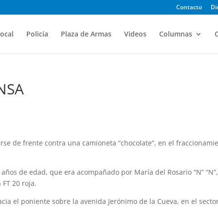
Contacto
Di
ocal
Policía
Plaza de Armas
Videos
Columnas
O
VNSA
larse de frente contra una camioneta “chocolate”, en el fraccionami
4 años de edad, que era acompañado por María del Rosario “N” “N”
 FT 20 roja.
acia el poniente sobre la avenida Jerónimo de la Cueva, en el secto