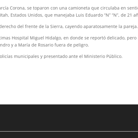
García Corona, se toparon con una camioneta que circulaba en sent
 Utah, Estados Unidos, que manejaba Luis Eduardo “N” “N”, de 21 a
o derecho del frente de la Sierra, cayendo aparatosamente la pareja
timas Hospital Miguel Hidalgo, en donde se reportó delicado, pero
ndro y a María de Rosario fuera de peligro.
olicías municipales y presentado ante el Ministerio Público.