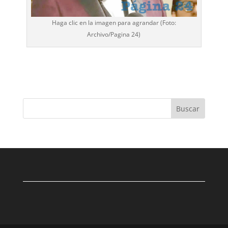
Haga clic en la imagen para agrandar (Foto:
Archivo/
Pagina 24
)
Buscar