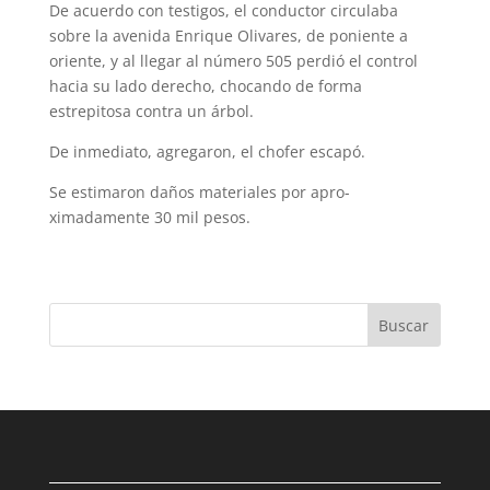
De acuerdo con testigos, el conductor cir­culaba
sobre la avenida Enrique Olivares, de poniente a
oriente, y al llegar al número 505 perdió el control
hacia su lado derecho, cho­cando de forma
estrepitosa contra un árbol.
De inmediato, agregaron, el chofer escapó.
Se estimaron daños materiales por apro­
ximadamente 30 mil pesos.
Buscar