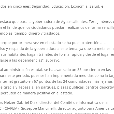
idos en cinco ejes: Seguridad, Educación, Economía, Salud, e
destacó que para la gobernadora de Aguascalientes, Tere Jiménez, 
n el fin de que los ciudadanos puedan realizarlos de forma sencill
ndo así tiempo, dinero y traslados.
porque por primera vez en el estado se ha puesto atención a la
pulso y respaldo de la gobernadora a este tema, ya que su meta es 
 sus habitantes hagan trámites de forma rápida y desde el lugar e
darse a las dependencias”, subrayó.
ual administración estatal, se ha avanzado un 35 por ciento en las
para este periodo, pues se han implementado medidas como la tar
o internet gratuito en 67 puntos de las 24 comunidades más lejanas
de Gracia y Tepezalá; en parques, plazas públicas, centros deportiv
epercuten de manera positiva en el estado.
s Netzer Gabriel Díaz, director del Comité de Informática de la
 C. (CIAPEM); Giuseppe Mancinelli, director adjunto para América L