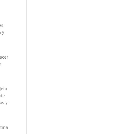
es
a y
hacer
n
jeta
 de
os y
atina