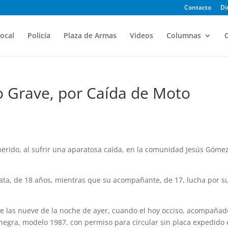
Contacto
Di
ocal
Policía
Plaza de Armas
Videos
Columnas
O
o Grave, por Caída de Moto
erido, al sufrir una aparatosa caída, en la comunidad Jesús Góme
ata, de 18 años, mientras que su acompañante, de 17, lucha por s
de las nueve de la noche de ayer, cuando el hoy occiso, acompañad
egra, modelo 1987, con permiso para circular sin placa ex­pedido