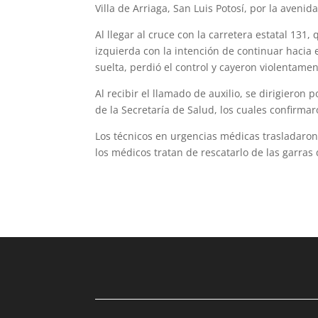
Villa de Arriaga, San Luis Potosí, por la aveni
Al llegar al cruce con la carretera estatal 131,
izquierda con la intención de continuar hacia e
suelta, perdió el control y cayeron violentame
Al recibir el llamado de auxilio, se diri­gieron
de la Secretaría de Salud, los cuales confirma
Los técnicos en urgencias médicas tras­ladaro
los médicos tratan de rescatarlo de las garras