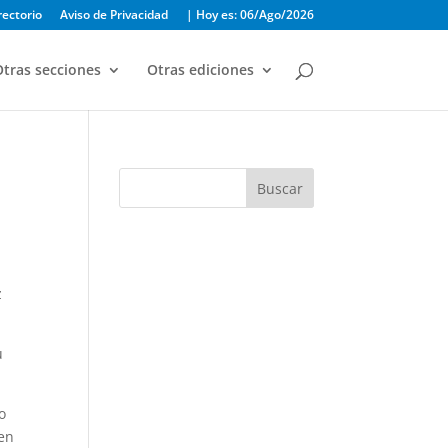
rectorio
Aviso de Privacidad
| Hoy es: 06/Ago/2026
tras secciones
Otras ediciones
Buscar
z
u
o
 en