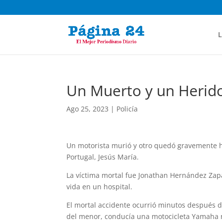
L
Un Muerto y un Herid
Ago 25, 2023
|
Policía
Un motorista murió y otro quedó grave­mente h
Portugal, Jesús María.
La víctima mortal fue Jonathan Hernán­dez Zap
vida en un hospital.
El mortal accidente ocurrió minutos des­pués 
del menor, con­ducía una motocicleta Yamaha n