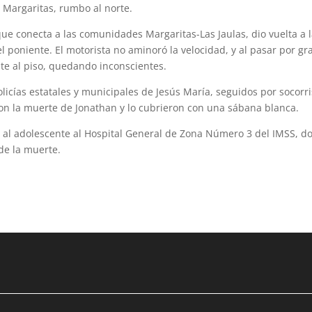
da Margaritas, rumbo al norte.
 que conecta a las comunidades Marga­ritas-Las Jaulas, dio vuelta a 
l poniente. El motorista no aminoró la velocidad, y al pasar por gra
nte al piso, quedando inconscientes.
 policías estatales y municipales de Jesús María, seguidos por socorr
ron la muerte de Jonathan y lo cubrieron con una sábana blanca.
n al adolescente al Hospital General de Zona Número 3 del IMSS, d
 de la muerte.