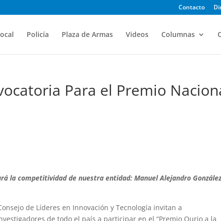
Contacto
Di
ocal
Policía
Plaza de Armas
Videos
Columnas
O
vocatoria Para el Premio Nacion
rá la competitividad de nuestra entidad: Manuel Alejandro Gonzále
Consejo de Líderes en Innovación y Tecnología invitan a
estigadores de todo el país a participar en el “Premio Qurio a la