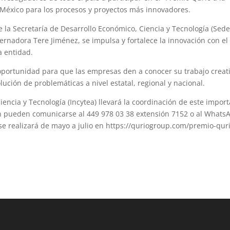
 México para los procesos y proyectos más innovadores.
 la Secretaría de Desarrollo Económico, Ciencia y Tecnología (Sede
ernadora Tere Jiménez, se impulsa y fortalece la innovación con el
a entidad.
oportunidad para que las empresas den a conocer su trabajo creati
ución de problemáticas a nivel estatal, regional y nacional.
iencia y Tecnología (Incytea) llevará la coordinación de este impor
n pueden comunicarse al 449 978 03 38 extensión 7152 o al Whats
o se realizará de mayo a julio en https://quriogroup.com/premio-qur