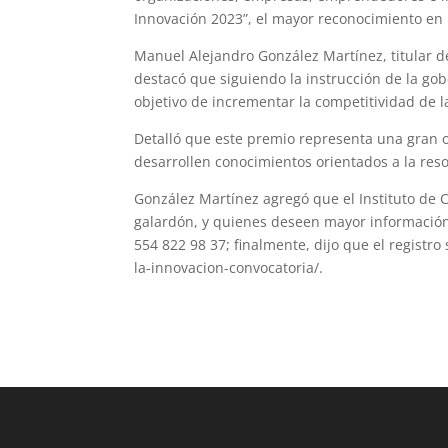
Innovación 2023”, el mayor reconocimiento en
Manuel Alejandro González Martínez, titular de
destacó que siguiendo la instrucción de la gob
objetivo de incrementar la competitividad de l
Detalló que este premio representa una gran 
desarrollen conocimientos orientados a la resol
González Martínez agregó que el Instituto de C
galardón, y quienes deseen mayor informació
554 822 98 37; finalmente, dijo que el registr
la-innovacion-convocatoria/.