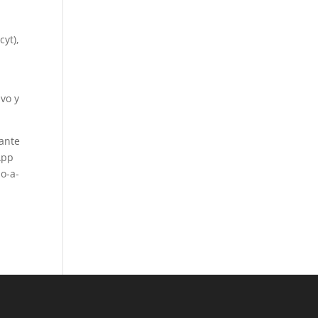
cyt),
vo y
tante
App
io-a-