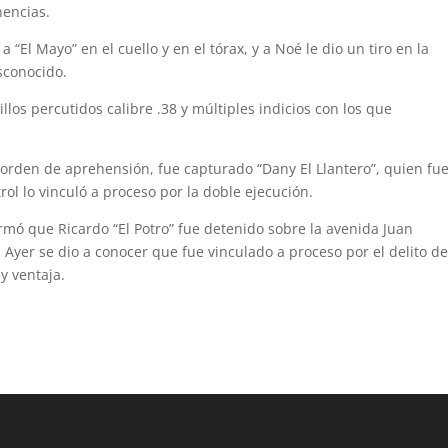
nencias.
 “El Mayo” en el cuello y en el tó­rax, y a Noé le dio un tiro en la
sconocido.
los percutidos calibre .38 y múlti­ples indicios con los que
orden de aprehensión, fue capturado “Dany El Llantero”, quien fu
rol lo vinculó a proceso por la doble ejecución.
nformó que Ricardo “El Potro” fue detenido sobre la avenida Juan
 Ayer se dio a conocer que fue vinculado a proceso por el delito d
y ventaja.