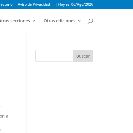
rectorio
Aviso de Privacidad
| Hoy es: 06/Ago/2026
tras secciones
Otras ediciones
Buscar
e
.
ron a
l
o