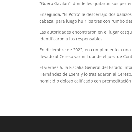
“Güero Gavilán”, donde les quitaron sus perte
Enseguida, “El Potro” le descerrajó dos balazos a
cabeza, para luego huir los tres con rumbo de
Las autoridades encontraron en el lugar casquil
identificaron a los responsables.
En diciembre de 2022, en cumplimiento a una 
llevado al Cereso varonil donde el juez de Cont
El viernes 5, la Fiscalía General del Es­tado i
Hernández de Loera y lo trasladaron al Cereso.
homicidio doloso calificado con premeditación 