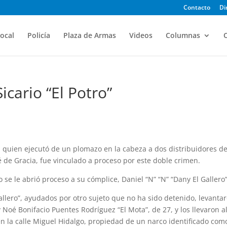
Contacto
Di
ocal
Policía
Plaza de Armas
Videos
Columnas
O
icario “El Potro”
os, quien ejecutó de un plomazo en la cabeza a dos distribuidores d
 de Gracia, fue vinculado a proceso por este doble crimen.
e le abrió proceso a su cómplice, Daniel “N” “N” “Dany El Gallero”
Gallero”, ayudados por otro sujeto que no ha sido detenido, levanta
 Noé Bonifacio Puentes Rodríguez “El Mota”, de 27, y los llevaron a
n la calle Miguel Hidalgo, propiedad de un narco identificado com