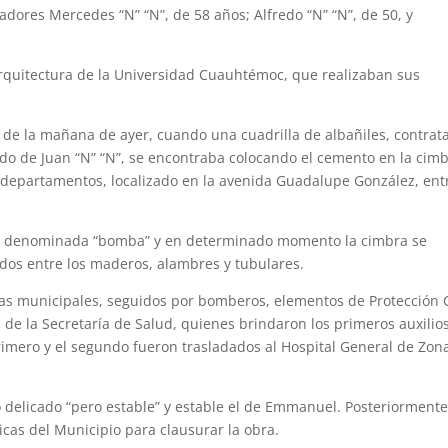
adores Mercedes “N” “N”, de 58 años; Alfredo “N” “N”, de 50, y
arquitectura de la Universidad Cuauhté­moc, que realizaban sus
 de la mañana de ayer, cuando una cuadrilla de albañiles, contrat
do de Juan “N” “N”, se encontraba colocando el cemento en la cim
e departamen­tos, localizado en la avenida Guadalupe González, ent
úa denominada “bomba” y en determinado momento la cimbra se
os entre los maderos, alambres y tubulares.
cías municipales, seguidos por bombe­ros, elementos de Protección C
de la Secretaría de Salud, quienes brindaron los primeros auxilio
imero y el segundo fueron trasladados al Hospital General de Zon
o delicado “pero estable” y estable el de Emmanuel. Posteriorment
icas del Municipio para clausurar la obra.