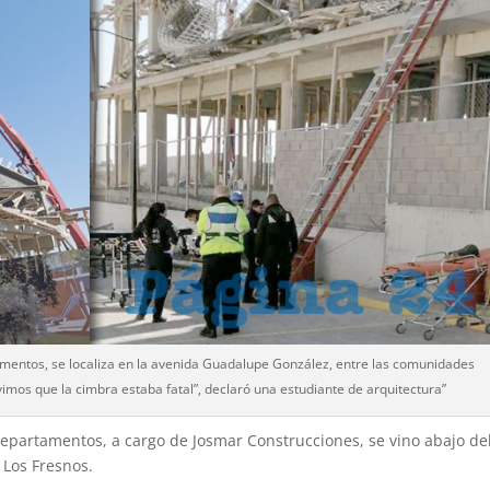
amentos, se localiza en la avenida Guadalupe González, entre las comunidades
imos que la cimbra estaba fatal”, declaró una estudiante de arquitectura”
 departamentos, a cargo de Josmar Construcciones, se vino abajo d
 Los Fresnos.