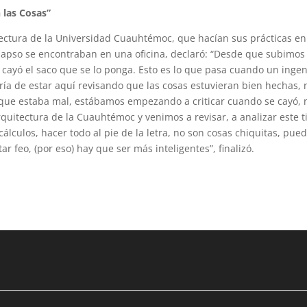
 las Cosas”
tectura de la Universidad Cuauhtémoc, que hacían sus prácticas en
lapso se encontraban en una oficina, declaró: “Desde que subimos
e cayó el saco que se lo ponga. Esto es lo que pasa cuando un inge
ría de estar aquí revisando que las cosas estuvieran bien hechas, 
 que estaba mal, estábamos empezando a criticar cuando se cayó, 
quitectura de la Cuauhtémoc y venimos a revisar, a analizar este t
álculos, hacer todo al pie de la letra, no son cosas chiquitas, pue
r feo, (por eso) hay que ser más inteligentes”, finalizó.