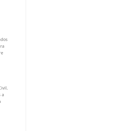
ados
bra
re
ivil,
s a
a
e