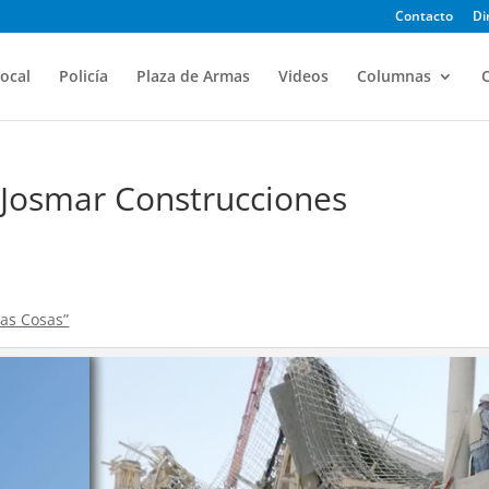
Contacto
Di
ocal
Policía
Plaza de Armas
Videos
Columnas
O
Josmar Construcciones
las Cosas”