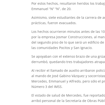
Por estos hechos, resultaron heridos los trabaj
Emmanuel “N” “N”, de 20.
Asimismo, siete estudiantes de la carrera de 
prácticas, fueron evacuados.
Los hechos ocurrieron minutos antes de las 10
por la empresa Josmar Construcciones, al man
del segundo piso de lo que será un edificio d
las comunidades Pocitos y San Ignacio.
Se apoyaban con el extenso brazo de una gr
derrumbó, quedando tres trabajadores atrapad
Al recibir el llamado de auxilio arribaron poli
al mando de José Gabino Vázquez y socorristas 
Mercedes, Emmanuel y Alfredo, pero sólo el pr
Número 3 del IMSS.
El estado de salud de Mercedes, fue re­portad
arribó personal de la Se­cretaría de Obras Públ