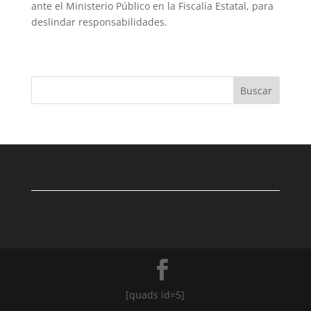
ante el Ministerio Público en la Fiscalía Estatal, para
deslindar responsabilidades.
Buscar
[quads id=5]