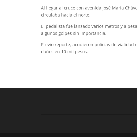
Al llegar al cruce con avenida José María Cháve
circulaba hacia el norte.
El pedalista fue lanzado varios metros y a pesar
algunos golpes sin importancia.
Previo reporte, acudieron policías de viali­dad
daños en 10 mil pesos.