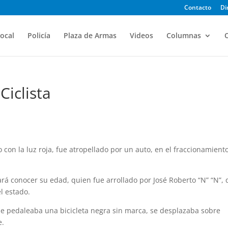
Contacto
Di
ocal
Policía
Plaza de Armas
Videos
Columnas
O
Ciclista
o con la luz roja, fue atropellado por un auto, en el fraccionamient
rará conocer su edad, quien fue arrollado por José Roberto “N” “N”,
l estado.
 que pedaleaba una bicicleta negra sin marca, se desplazaba sobre
e.