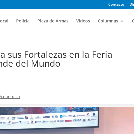
Contacto
Di
ocal
Policía
Plaza de Armas
Videos
Columnas
O
 sus Fortalezas en la Feria
nde del Mundo
 Económica