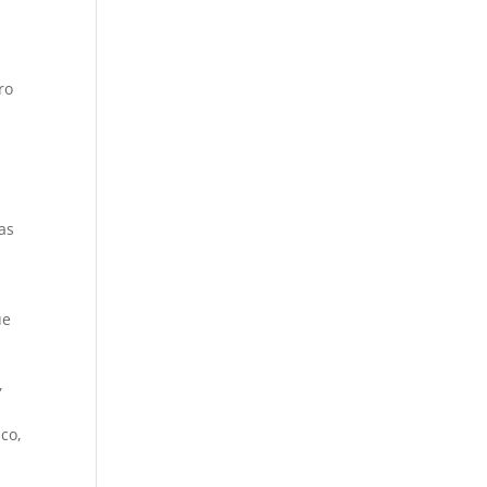
ro
as
ue
,
co,