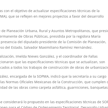
 con el objetivo de actualizar especificaciones técnicas de la
MA), que se reflejen en mejores proyectos a favor del desarrollo
e de Planeación Urbana, Rural y Asuntos Metropolitanos, que pres
ermanente de Obras Públicas, presidida por la regidora María
 presencia del diputado presidente de la Comisión de Planeación,
eso del Estado, Salvador Maximiliano Ramírez Hernández.
lización, Imelda Nieves González, y el coordinador de Fallas
onaron que las especificaciones técnicas que se actualizan, son
icados a todos los trabajos de construcción de obras de urbanizaci
zález, encargada de la SOPMA, indicó que la secretaría a su cargo
n las Normas Oficiales Mexicanas de la Construcción, que cumplen 
alidad de las obras como carpeta asfáltica, guarniciones, banquetas
se considerará lo propuesto en las especificaciones técnicas de S
onen para el Código de Ordenamiento Territorial, Desarrollo Urba