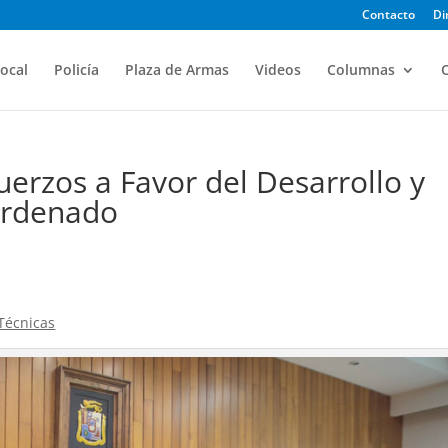
Contacto
Di
ocal
Policía
Plaza de Armas
Videos
Columnas
O
erzos a Favor del Desarrollo y
Ordenado
 Técnicas