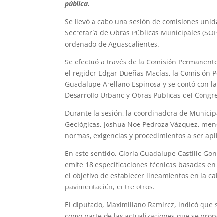
pública.
Se llevó a cabo una sesión de comisiones unidas
Secretaría de Obras Públicas Municipales (SOP
ordenado de Aguascalientes.
Se efectuó a través de la Comisión Permanent
el regidor Edgar Dueñas Macías, la Comisión P
Guadalupe Arellano Espinosa y se contó con la
Desarrollo Urbano y Obras Públicas del Congr
Durante la sesión, la coordinadora de Municipa
Geológicas, Joshua Noe Pedroza Vázquez, menci
normas, exigencias y procedimientos a ser apl
En este sentido, Gloria Guadalupe Castillo Gon
emite 18 especificaciones técnicas basadas e
el objetivo de establecer lineamientos en la c
pavimentación, entre otros.
El diputado, Maximiliano Ramírez, indicó que 
como parte de las actualizaciones que se prop