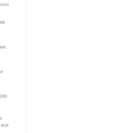
cinco
 de
eal,
se
a
BDR)
a
o que