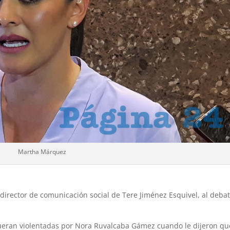
Martha Márquez
, director de comunicación social de Tere Jiménez Esquivel, al deba
fueran violentadas por Nora Ruvalcaba Gámez cuando le dijeron qu