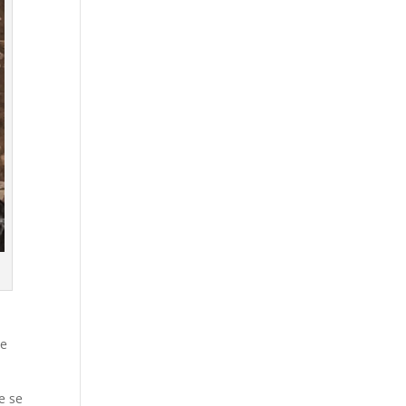
te
e se