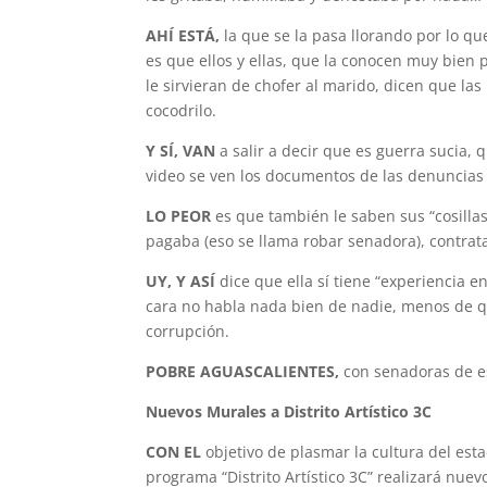
AHÍ ESTÁ,
la que se la pasa llorando por lo que
es que ellos y ellas, que la conocen muy bien 
le sirvieran de chofer al marido, dicen que l
cocodrilo.
Y SÍ, VAN
a salir a decir que es guerra su­cia,
video se ven los documentos de las denuncias 
LO PEOR
es que también le saben sus “cosillas
pagaba (eso se llama robar senadora), contrat
UY, Y ASÍ
dice que ella sí tiene “expe­riencia 
cara no habla nada bien de nadie, menos de qu
corrupción.
POBRE AGUASCALIENTES,
con senadoras de e
Nuevos Murales a
Distrito Artístico 3C
CON EL
objetivo de plasmar la cultura del esta
programa “Distrito Artístico 3C” realizará nue