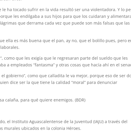
 le ha tocado sufrir en la vida resultó ser una violentadora. Y lo p
porque les endilgaba a sus hijos para que los cuidaran y alimentar
as lágrimas que derrama cada vez que puede son más falsas que las
 que ella es más buena que el pan, ay no, que el bolillo pues, pero e
laborales.
”, como que les exigía que le re­gresaran parte del sueldo que les
aba a empleados “fantasma” y otras cosas que hacía ahí en el sena
en el gobierno”, como que calladita le va mejor, porque eso de ser d
ien dice ser la que tiene la calidad “moral” para denunciar
sa calaña, para qué quiere enemigos. (BDR)
do, el Instituto Aguascalentense de la Juventud (IAJU) a través del
vos murales ubicados en la colonia Héroes.