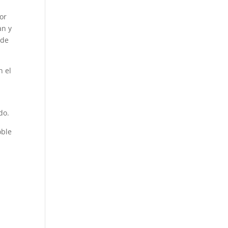
eor
an y
 de
n el
do.
oble