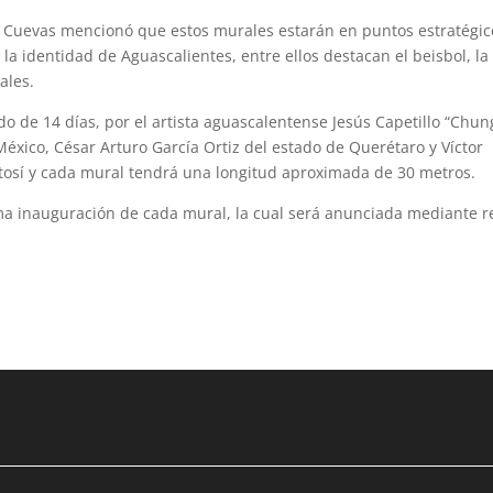
án Cuevas mencionó que estos murales estarán en puntos estratégic
a identidad de Aguascalientes, entre ellos destacan el beisbol, la
ales.
o de 14 días, por el artista aguascalentense Jesús Capetillo “Chun
éxico, César Arturo García Ortiz del estado de Querétaro y Víctor
otosí y cada mural tendrá una longitud aproximada de 30 metros.
xima inauguración de cada mural, la cual será anunciada mediante 