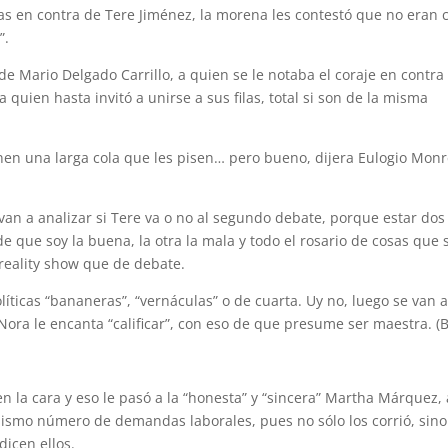
das en contra de Tere Jiménez, la morena les contestó que no eran 
”.
e Mario Delgado Carrillo, a quien se le notaba el coraje en contra
uien hasta invitó a unirse a sus filas, total si son de la misma
nen una larga cola que les pisen… pero bueno, dijera Eulogio Monr
 van a analizar si Tere va o no al segundo debate, porque estar dos
 que soy la buena, la otra la mala y todo el rosario de cosas que 
 reality show que de debate.
olíticas “bananeras”, “vernáculas” o de cuarta. Uy no, luego se van 
 Nora le encanta “calificar”, con eso de que presume ser maestra. (
en la cara y eso le pasó a la “honesta” y “sincera” Martha Márquez, 
 mismo número de demandas laborales, pues no sólo los corrió, sin
dicen ellos.