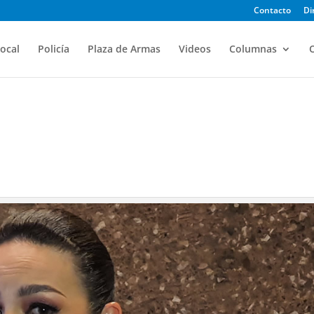
Contacto
Di
ocal
Policía
Plaza de Armas
Videos
Columnas
O