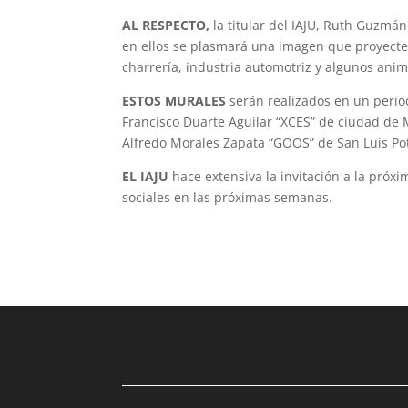
AL RESPECTO,
la titular del IAJU, Ruth Guzm
en ellos se plasmará una imagen que proyecte l
charrería, industria automotriz y algunos anim
ESTOS MURALES
serán realizados en un period
Francisco Duarte Aguilar “XCES” de ciudad de M
Alfredo Mo­rales Zapata “GOOS” de San Luis P
EL IAJU
hace extensiva la invitación a la pró
sociales en las próximas semanas.