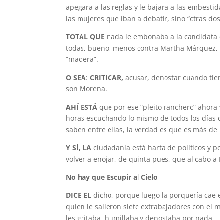
apegara a las reglas y le bajara a las embesti
las mujeres que iban a debatir, sino “otras dos
TOTAL QUE
nada le embonaba a la can­didata d
todas, bueno, menos contra Martha Márquez, a q
“madera”.
O SEA
:
CRITICAR,
acusar, denostar cuando tie
son Morena.
AHÍ ESTÁ
que por ese “pleito ranche­ro” ahora
horas escuchando lo mismo de todos los días de
saben entre ellas, la verdad es que es más de
Y SÍ, LA
ciudadanía está harta de polí­ticos y p
volver a enojar, de quinta pues, que al cabo a
No hay que Escupir al Cielo
DICE EL
dicho, porque luego la porque­ría cae 
quien le salieron siete extrabajadores con el
les gritaba, humillaba y denostaba por nada… 