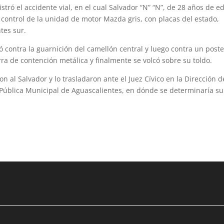
stró el accidente vial, en el cual Salvador “N” “N”, de 28 años de e
 control de la unidad de motor Mazda gris, con placas del estado,
tes sur.
có contra la guarnición del camellón central y luego contra un post
ra de contención metálica y finalmente se volcó sobre su toldo.
ron al Salvador y lo trasladaron ante el Juez Cívico en la Dirección d
 Públi­ca Municipal de Aguascalientes, en dónde se determinaría su