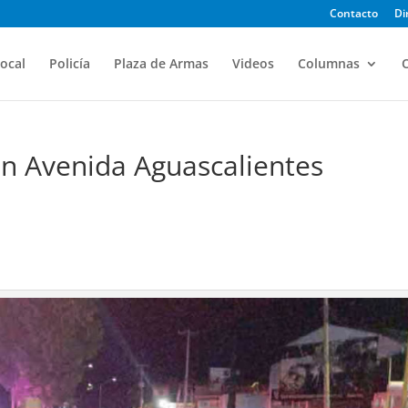
Contacto
Di
ocal
Policía
Plaza de Armas
Videos
Columnas
O
en Avenida Aguascalientes