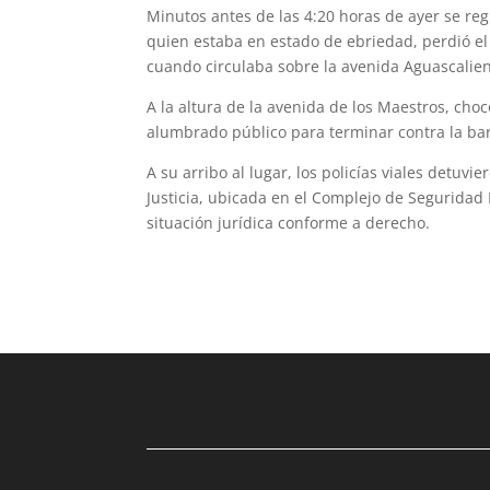
Minutos antes de las 4:20 horas de ayer se regi
quien estaba en estado de ebriedad, perdió el
cuando circulaba sobre la avenida Aguascalien
A la altura de la avenida de los Maestros, cho
alumbra­do público para terminar contra la bar
A su arribo al lugar, los policías viales detuvie
Justicia, ubicada en el Complejo de Seguridad
situación jurídica conforme a derecho.