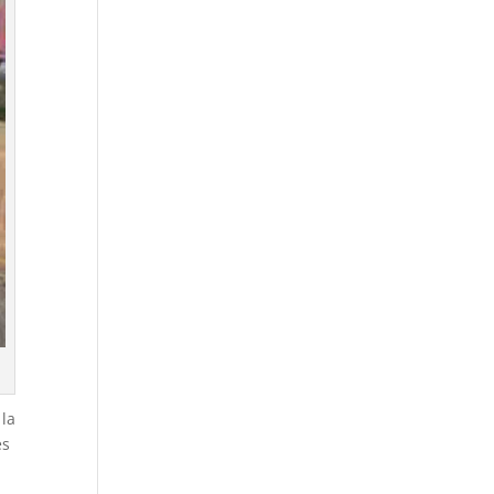
 la
es