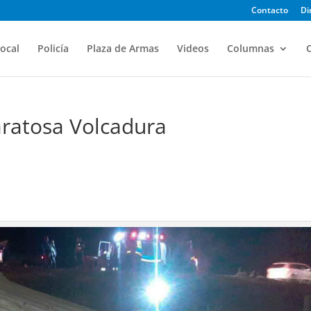
Contacto
Di
ocal
Policía
Plaza de Armas
Videos
Columnas
O
aratosa Volcadura