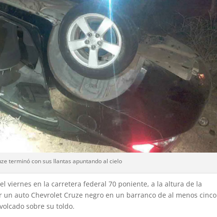
uze terminó con sus llantas apuntando al cielo
l viernes en la carretera federal 70 poniente, a la altura de la
aer un auto Chevrolet Cruze negro en un barranco de al menos cinco
volcado sobre su toldo.