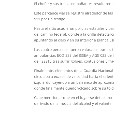
El chofer y sus tres acompañantes resul­taron 
Este percance vial se registró alrededor de la
911 por un testigo.
Hasta el sitio acudieron policías estatales y p
del cami­no federal, donde a la orilla detectaro
apuntando al cielo y en su interior a Blanca Esm
Las cuatro personas fueron valoradas por los 
ambulancias ECO-335 del ISSEA y AGS-023 de la 
del ISSSTE tras sufrir golpes, contusiones y fr
Finalmente, elementos de la Guardia Nacional
circu­laba a exceso de velocidad hacia el orien
izquierdo, cayendo a un barranco de aproxima
donde finalmente quedó volcado sobre su told
Cabe mencionar que en el lugar se de­tectaro
derivado de la mezcla del alcohol y el volante.