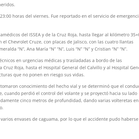
heridos.
s 23:00 horas del viernes. Fue reportado en el servicio de emergenc
aramédicos del ISSEA y de la Cruz Roja, hasta llegar al kilómetro 35
n el Chevrolet Cruze, con placas de Jalisco, con las cuatro llantas
eralda “N”, Ana María “N” “N”, Luis “N” “N” y Cristian “N” “N”.
técnicos en urgencias médicas y trasladadas a bordo de las
Cruz Roja, hasta el Hospital General del Calvillo y al Hospital Gen
acturas que no ponen en riesgo sus vidas.
 tomaron conocimiento del hecho vial y se determinó que el condu
te, cuando perdió el control del volante y se proyectó hacia su lado
damente cinco metros de profundidad, dando varias vol­teretas en
o.
n varios envases de caguama, por lo que el accidente pudo haberse