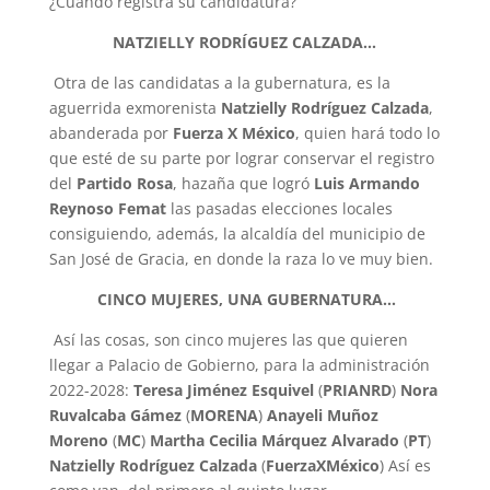
¿Cuándo registra su candidatura?
NATZIELLY RODRÍGUEZ CALZADA.
.
.
Otra de las candidatas a la gubernatura, es la
aguerrida exmorenista
Natzielly Rodríguez Calzada
,
abanderada por
Fuerza X México
, quien hará todo lo
que esté de su parte por lograr conservar el registro
del
Partido Rosa
, hazaña que logró
Luis Armando
Reynoso Femat
las pasadas elecciones locales
consiguiendo, además, la alcaldía del municipio de
San José de Gracia, en donde la raza lo ve muy bien.
CINCO MUJERES, UNA GUBERNATURA.
.
.
Así las cosas, son cinco mujeres las que quieren
llegar a Palacio de Gobierno, para la administración
2022-2028:
Teresa Jiménez Esquivel
(
PRIANRD
)
Nora
Ruvalcaba Gámez
(
MORENA
)
Anayeli Muñoz
Moreno
(
MC
)
Martha Cecilia Márquez Alvarado
(
PT
)
Natzielly Rodríguez Calzada
(
FuerzaXMéxico
) Así es