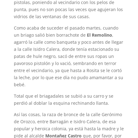
pistolas, poniendo al vecindario con los pelos de
punta, pues no son pocas las veces que agujeran los
vidrios de las ventanas de sus casas.
Como acaba de suceder el pasado martes, cuando
un briago salió bien borrachote de
El Remolino
,
agarró la calle como banqueta y poco antes de llegar
a la calle Isidro Calera, donde tenía estacionado su
patas de hule negro, sacó de entre sus ropas un
pavoroso pistolón y lo vació, sembrando en terror
entre el vecindario, ya que hasta a Rosita se le cortó
la leche, por lo que ese día no pudo amamantar a su
bebé.
Total que el briagadales se subió a su carro y se
perdió al doblar la esquina rechinando llanta.
Así las cosas, la raza de bronce de la calle Gerónimo
de Orozco, entre Barragán e Isidro Calera, de esa
popular y heroica colonia, ya está hasta la madre y le
pide al alcalde
Montañez Castro
que, por favor, por