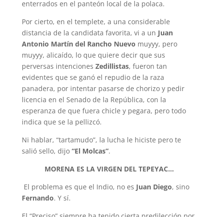
enterrados en el panteón local de la polaca.
Por cierto, en el templete, a una considerable
distancia de la candidata favorita, vi a un
Juan
Antonio Martín del Rancho Nuevo
muyyy, pero
muyyy, alicaído, lo que quiere decir que sus
perversas intenciones
Zedillistas
, fueron tan
evidentes que se ganó el repudio de la raza
panadera, por intentar pasarse de chorizo y pedir
licencia en el Senado de la República, con la
esperanza de que fuera chicle y pegara, pero todo
indica que se la pellizcó.
Ni hablar, “tartamudo”, la lucha le hiciste pero te
salió sello, dijo
“El Molcas”
.
MORENA ES LA VIRGEN DEL TEPEYAC.
.
.
El problema es que el Indio, no es
Juan Diego
, sino
Fernando
. Y sí.
El “Preciso” siempre ha tenido cierta predilección por