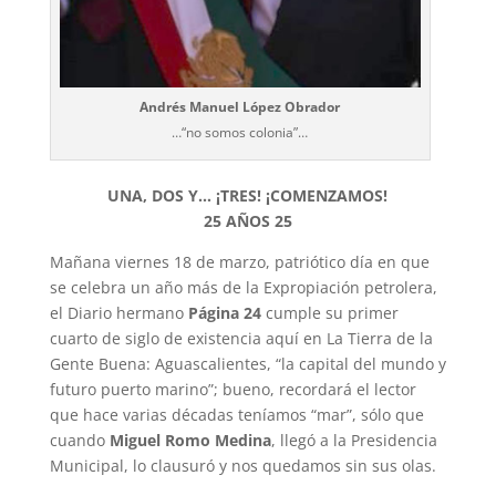
Andrés Manuel López Obrador
…“no somos colonia”…
UNA, DOS Y… ¡TRES!
¡COMENZAMOS!
25 AÑOS 25
Mañana viernes 18 de marzo, patriótico día en que
se celebra un año más de la Expropiación petrolera,
el Diario hermano
Página 24
cumple su primer
cuarto de siglo de existencia aquí en La Tierra de la
Gente Buena: Aguascalientes, “la capital del mundo y
futuro puerto marino”; bueno, recordará el lector
que hace varias décadas teníamos “mar”, sólo que
cuando
Miguel Romo Medina
, llegó a la Presidencia
Municipal, lo clausuró y nos quedamos sin sus olas.