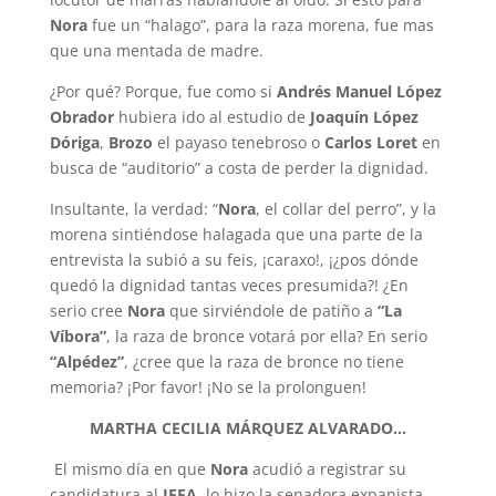
Nora
fue un “halago”, para la raza morena, fue mas
que una mentada de madre.
¿Por qué? Porque, fue como si
Andrés Manuel López
Obrador
hubiera ido al estudio de
Joaquín López
Dóriga
,
Brozo
el payaso tenebroso o
Carlos Loret
en
busca de “auditorio” a costa de perder la dignidad.
Insultante, la verdad: “
Nora
, el collar del perro”, y la
morena sintiéndose halagada que una parte de la
entrevista la subió a su feis, ¡caraxo!, ¡¿pos dónde
quedó la dignidad tantas veces presumida?! ¿En
serio cree
Nora
que sirviéndole de patiño a
“La
Víbora”
, la raza de bronce votará por ella? En serio
“Alpédez”
, ¿cree que la raza de bronce no tiene
memoria? ¡Por favor! ¡No se la prolonguen!
MARTHA CECILIA MÁRQUEZ ALVARADO.
.
.
El mismo día en que
Nora
acudió a registrar su
candidatura al
IEEA
, lo hizo la senadora expanista