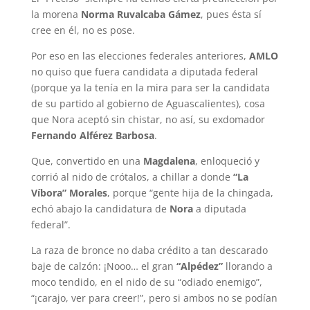
la morena
Norma Ruvalcaba Gámez
, pues ésta sí
cree en él, no es pose.
Por eso en las elecciones federales anteriores,
AMLO
no quiso que fuera candidata a diputada federal
(porque ya la tenía en la mira para ser la candidata
de su partido al gobierno de Aguascalientes), cosa
que Nora aceptó sin chistar, no así, su exdomador
Fernando Alférez Barbosa
.
Que, convertido en una
Magdalena
, enloqueció y
corrió al nido de crótalos, a chillar a donde
“La
Víbora” Morales
, porque “gente hija de la chingada,
echó abajo la candidatura de
Nora
a diputada
federal”.
La raza de bronce no daba crédito a tan descarado
baje de calzón: ¡Nooo… el gran
“Alpédez”
llorando a
moco tendido, en el nido de su “odiado enemigo”,
“¡carajo, ver para creer!”, pero si ambos no se podían