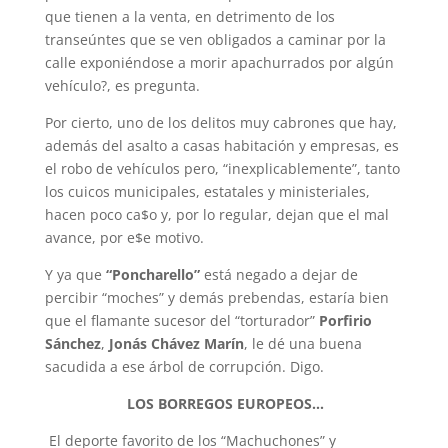
que tienen a la venta, en detrimento de los
transeúntes que se ven obligados a caminar por la
calle exponiéndose a morir apachurrados por algún
vehículo?, es pregunta.
Por cierto, uno de los delitos muy cabrones que hay,
además del asalto a casas habitación y empresas, es
el robo de vehículos pero, “inexplicablemente”, tanto
los cuicos municipales, estatales y ministeriales,
hacen poco ca$o y, por lo regular, dejan que el mal
avance, por e$e motivo.
Y ya que
“Poncharello”
está negado a dejar de
percibir “moches” y demás prebendas, estaría bien
que el flamante sucesor del “torturador”
Porfirio
Sánchez
,
Jonás Chávez Marín
, le dé una buena
sacudida a ese árbol de corrupción. Digo.
LOS BORREGOS EUROPEOS.
.
.
El deporte favorito de los “Machuchones” y