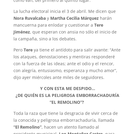
como van, del primero al quinto lugar.
La lucha electoral inicia el 3 de abril. Me dicen que
Nora Ruvalcaba
y
Martha Cecilia Márquez
harán
mancuerna para enlodar y cuestionar a
Tere
Jiménez
, que esperan con ansia no sólo el inicio de
la campaña, sino a los debates.
Pero
Tere
ya tiene el antídoto para salir avante: “Ante
los ataques, denostaciones y mentiras responderé
con la fuerza de las ideas; ante el odio y el rencor,
con alegría, entusiasmo, esperanza y mucho amor”,
dijo ayer miércoles ante miles de seguidores.
Y CON ESTA ME DESPIDO.
.
.
¿DE QUIÉN ES LA PELIGROSA EMBORRACHADURÍA
“EL REMOLINO”?
Toda la raza que tiene la desgracia de vivir cerca de
la conocida y peligrosa emborrachaduría, llamada
“El Remolino”
, hacen un atento llamado al
presidente municipal,
Leo Montañez Castro
, para