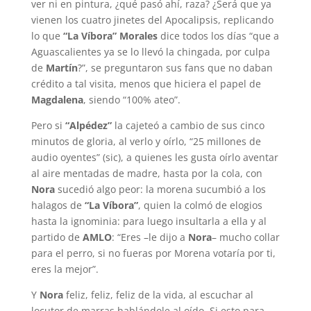
ver ni en pintura, ¿qué pasó ahí, raza? ¿Será que ya
vienen los cuatro jinetes del Apocalipsis, replicando
lo que
“La Víbora” Morales
dice todos los días “que a
Aguascalientes ya se lo llevó la chingada, por culpa
de
Martín
?”, se preguntaron sus fans que no daban
crédito a tal visita, menos que hiciera el papel de
Magdalena
, siendo “100% ateo”.
Pero si
“Alpédez”
la cajeteó a cambio de sus cinco
minutos de gloria, al verlo y oírlo, “25 millones de
audio oyentes” (sic), a quienes les gusta oírlo aventar
al aire mentadas de madre, hasta por la cola, con
Nora
sucedió algo peor: la morena sucumbió a los
halagos de
“La Víbora”
, quien la colmó de elogios
hasta la ignominia: para luego insultarla a ella y al
partido de
AMLO
: “Eres –le dijo a
Nora
– mucho collar
para el perro, si no fueras por Morena votaría por ti,
eres la mejor”.
Y
Nora
feliz, feliz, feliz de la vida, al escuchar al
locutor de marras hablándole al oído. Si esto para