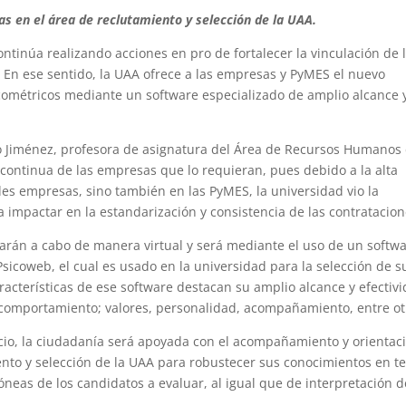
as en el área de reclutamiento y selección de la UAA.
tinúa realizando acciones en pro de fortalecer la vinculación de 
o. En ese sentido, la UAA ofrece a las empresas y PyMES el nuevo
icométricos mediante un software especializado de amplio alcance 
o Jiménez, profesora de asignatura del Área de Recursos Humanos
 continua de las empresas que lo requieran, pues debido a la alta
es empresas, sino también en las PyMES, la universidad vio la
 impactar en la estandarización y consistencia de las contratacion
arán a cabo de manera virtual y será mediante el uso de un softw
icoweb, el cual es usado en la universidad para la selección de s
acterísticas de ese software destacan su amplio alcance y efectivi
l, comportamiento; valores, personalidad, acompañamiento, entre ot
icio, la ciudadanía será apoyada con el acompañamiento y orientac
iento y selección de la UAA para robustecer sus conocimientos en 
óneas de los candidatos a evaluar, al igual que de interpretación d