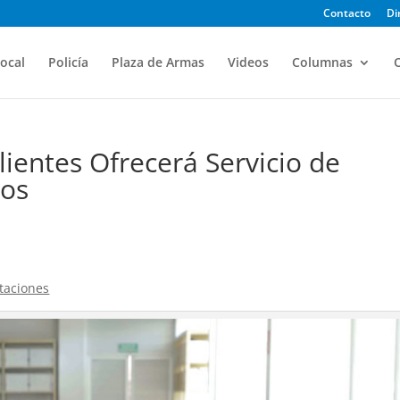
Contacto
Di
ocal
Policía
Plaza de Armas
Videos
Columnas
O
entes Ofrecerá Servicio de
cos
ataciones