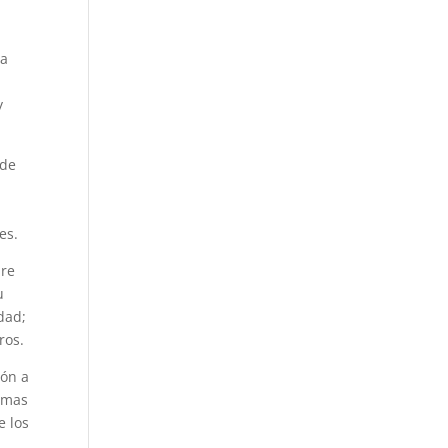
la
y
 de
es.
are
u
dad;
ros.
ión a
temas
e los