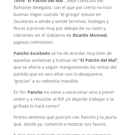
Torre “El Patrón del Mal”
, viejo conocido del
flamante delegado, con el que por cierto no hizo
buenas migas cuando “el gringo” estuvo en
Zacatecas a vende y vende terrenos, bodegas y
fincas a precios muy por debajo de su costo y,
cobrando, en el Gobierno de
Ricardo Monreal
,
jugosas comisiones.
Pancho Escobedo
se ha de acordar muy bien de
aquellas andanzas y transas de
“El Patrón del Mal”
,
que se aferra a seguir mangoneando los restos del
partido que en seis años casi lo desaparece,
“gracias” a su soberbia inaudita.
En fin:
Pancho
no viene a vacacionar sino a poner
orden y a resucitar al RIP ¿lo dejarán trabajar o la
grillada lo hará correr?
Pronto veremos qué purrúm con Pancho y la jauría
que, desde ya, comenzó a mostrar sus fauces.