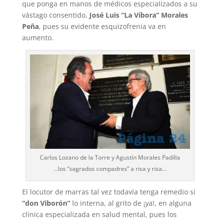
que ponga en manos de médicos especializados a su
vástago consentido,
José Luis “La Víbora” Morales
Peña
, pues su evidente esquizofrenia va en
aumento.
Carlos Lozano de la Torre y Agustín Morales Padilla
…los “sagrados compadres” a risa y risa…
El locutor de marras tal vez todavía tenga remedio si
“don Viborón”
lo interna, al grito de ¡ya!, en alguna
clínica especializada en salud mental, pues los