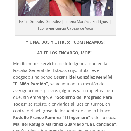
Felipe González González | Lorena Martínez Rodríguez |
Fco. Javier García Cabeza de Vaca
* UNA, DOS Y… ¡TRES!
¡COMENZAMOS!
“A’I TE LOS ENCARGO, MOI!”…
Me dicen mis servicios de inteligencia que en la
Fiscalía General del Estado, cuyo titular es el
abogado sinaloense
Óscar Fidel González Mendívil
“El Niño Perdido”
, se acumulan un montón de
averiguaciones previas (algunas ya completas, pero
que, sin embargo, el
“Gobierno del Progreso Para
Todos”
se resiste a enviarlas al juez en turno), en
contra del peligroso delincuente de cuello blanco
Rodolfo Franco Ramírez “El Ingeniero”
y de su socia
Ma. del Refugio Martínez Guardado “La Licenciada”
,
por fraudes e intentos de extorsión, entre otros