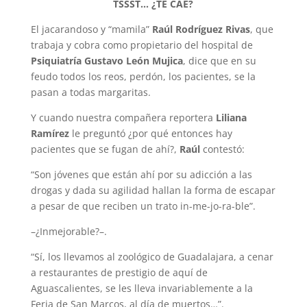
TSSST… ¿TE CAE?
El jacarandoso y “mamila”
Raúl Rodríguez Rivas
, que
trabaja y cobra como propietario del hospital de
Psiquiatría Gustavo León Mujica
, dice que en su
feudo todos los reos, perdón, los pacientes, se la
pasan a todas margaritas.
Y cuando nuestra compañera reportera
Liliana
Ramírez
le preguntó ¿por qué entonces hay
pacientes que se fugan de ahí?,
Raúl
contestó:
“Son jóvenes que están ahí por su adicción a las
drogas y dada su agilidad hallan la forma de escapar
a pesar de que reciben un trato in-me-jo-ra-ble”.
–¿Inmejorable?–.
“Sí, los llevamos al zoológico de Guadalajara, a cenar
a restaurantes de prestigio de aquí de
Aguascalientes, se les lleva invariablemente a la
Feria de San Marcos, al día de muertos…”.