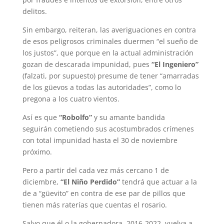
delitos.
Sin embargo, reiteran, las averiguaciones en contra
de esos peligrosos criminales duermen “el sueño de
los justos”, que porque en la actual administración
gozan de descarada impunidad, pues
“El Ingeniero”
(falzati, por supuesto) presume de tener “amarradas
de los güevos a todas las autoridades”, como lo
pregona a los cuatro vientos.
Así es que
“Robolfo”
y su amante bandida
seguirán cometiendo sus acostumbrados crímenes
con total impunidad hasta el 30 de noviembre
próximo.
Pero a partir del cada vez más cercano 1 de
diciembre,
“El Niño Perdido”
tendrá que actuar a la
de a “güevito” en contra de ese par de pillos que
tienen más raterías que cuentas el rosario.
Salvo que él o la gobernadora 2016-2022, vuelva a