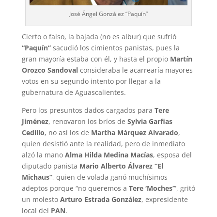
José Ángel González “Paquín”
Cierto o falso, la bajada (no es albur) que sufrió
“Paquín”
sacudió los cimientos panistas, pues la
gran mayoría estaba con él, y hasta el propio
Martín
Orozco Sandoval
consideraba le acarrearía mayores
votos en su segundo intento por llegar a la
gubernatura de Aguascalientes.
Pero los presuntos dados cargados para
Tere
Jiménez
, renovaron los bríos de
Sylvia Garfias
Cedillo
, no así los de
Martha Márquez Alvarado
,
quien desistió ante la realidad, pero de inmediato
alzó la mano
Alma Hilda Medina Macías
, esposa del
diputado panista
Mario Alberto Álvarez “El
Michaus”
, quien de volada ganó muchísimos
adeptos porque “no queremos a
Tere ‘Moches’
”, gritó
un molesto
Arturo Estrada González
, expresidente
local del
PAN
.